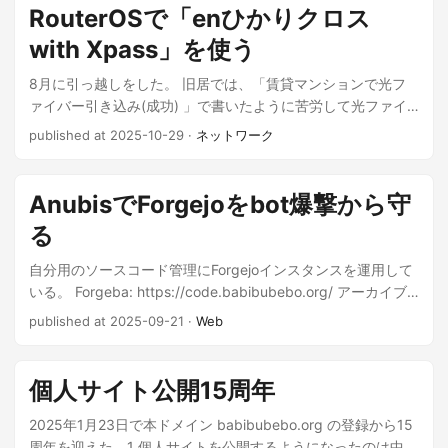
RouterOSで「enひかりクロス
with Xpass」を使う
8月に引っ越しをした。 旧居では、「賃貸マンションで光フ
ァイバー引き込み(成功) 」で書いたように苦労して光ファイ
バーを引いてフレッツ光(ネクスト)を開通させたが、新居は光
published at 2025-10-29
·
ネットワーク
コンセント付きの物件で何の苦労もなくFTTHの人権を手に入
れることに成功した。また、フレッツ光クロスの提供エリア
内であったため、これを機会にフレッツ光クロスを導入する
AnubisでForgejoをbot爆撃から守
ことにした。 ...
る
自分用のソースコード管理にForgejoインスタンスを運用して
いる。 Forgeba: https://code.babibubebo.org/ アーカイブ
ファイルを生成させるな しばらく何事もなく運用していたの
published at 2025-09-21
·
Web
だが、ある日Zabbixからディスク空き容量のアラートが飛ん
できた。 サーバを調べてみると、Forgejoのリポジトリアーカ
イブファイル(zipとかtar.gzでダウンロードできるやつ)が大量
個人サイト公開15周年
に生成されており、空き容量がゴリゴリ減っていったよう
だ。 これらはアーカイブにアクセスされる時に動的に生成さ
2025年1月23日で本ドメイン babibubebo.org の登録から15
れるもので、アクセスログを調べるとほぼすべてbotによるア
周年を迎えた。1 個人サイトを公開するようになったのは中学