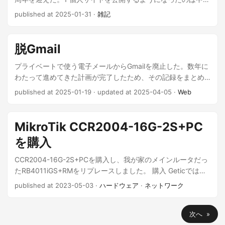
クセスだった。 ...
生の頃だ。当時はクレジットカードブランド系プリペイドカ
published at 2025-01-31
·
雑記
ードを提供するサービスはあまりなく、レンタルサーバを借
りるにもドメイン名を登録するにも決済手段に困った記憶が
ある。未成年でも入手しやすかったWebMoneyを決済に使え
脱Gmail
る事業者を探し回って、たしかVALUE-DOMAINで初めてのド
メイン名登録を実績解除したはず。 ...
プライベートで使う電子メールからGmailを廃止した。数年に
わたって進めてきた計画が完了したため、その記録をまとめ
る。 モチベーション よくある理由の一つとして挙げられる
published at 2025-01-19
·
updated at 2025-04-05
·
Web
「プライバシーに対する懸念」もあるのだが、自分はそこま
でのプライバシー原理主義者ではない。しかしながら、あら
ゆるオンラインサービスで利用しているメールアドレスとい
MikroTik CCR2004-16G-2S+PC
う点において、生殺与奪の権がGmailに握られていることは大
を購入
きなリスクだと捉えている。Googleのエコシステムとして
Gmailがサービス終了する可能性は低いと思うが、利用者個人
CCR2004-16G-2S+PCを購入し、我が家のメインルータだっ
がGoogleからBANされるリスクは考慮すべきだからだ。 ...
たRB4011iGS+RMをリプレースしました。 購入 Geticではず
っと在庫切れの状態が続いていましたね。在庫が復活したら
published at 2023-05-03
·
ハードウェア
·
ネットワーク
即ポチりました。金額は以下の通り。 CCR2004-16G-
2S+PC: $377.21 FedEx Priority: $30.91 Bank Fees: $11.02
次へ »
合計: $419.14 後日、さらにFedExから輸入消費税の請求があ