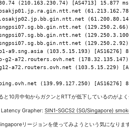
30.74 (210.163.230.74) [AS4713] 15.877 ms
osakjp01.jp.ra.gin.ntt.net (61.213.162.78
.osakjp02.jp.bb.gin.ntt.net (61.200.80.14
sngpsi07.sg.bb.gin.ntt.net (129.250.2.66)
sngpsi07.sg.bb.gin.ntt.net (129.250.3.100
sngpsi07.sg.bb.gin.ntt.net (129.250.2.92)
b1-a9.sng.asia (103.5.15.193) [AS16276] 8
p-g2-a72.routers.ovh.net (178.32.135.147)
g12-a72.routers.ovh.net (103.5.15.229) [A
ping.ovh.net (139.99.127.250) [AS16276] 8
gを見ると10月中旬からガクンとRTTが低下しているのがよ
Latency Grapher:
SIN1-SGCS2 (SG/Singapore) smok
ingaporeリージョンを使ってみようという気になりま