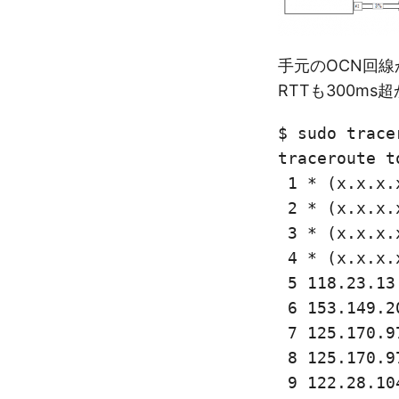
手元のOCN回線から
RTTも300m
$ sudo trace
traceroute t
 1 * (x.x.x.
 2 * (x.x.x.
 3 * (x.x.x.
 4 * (x.x.x.
 5 118.23.13
 6 153.149.2
 7 125.170.9
 8 125.170.9
 9 122.28.10