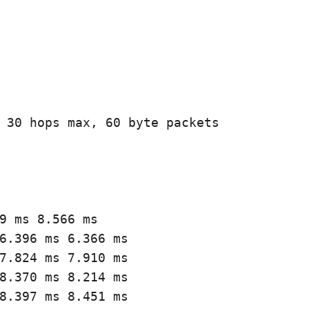
 30 hops max, 60 byte packets

9 ms 8.566 ms

6.396 ms 6.366 ms

7.824 ms 7.910 ms

8.370 ms 8.214 ms

8.397 ms 8.451 ms
