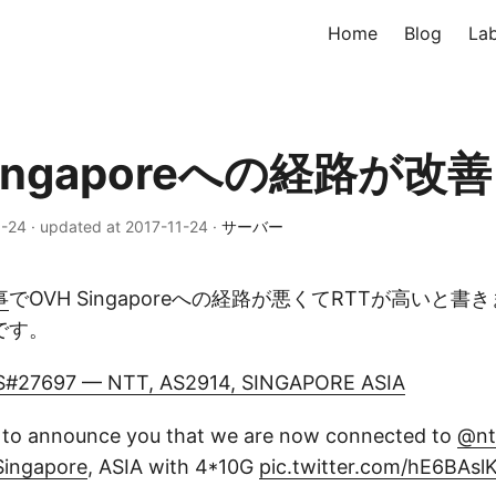
Home
Blog
La
Singaporeへの経路が改善
1-24
·
updated at 2017-11-24
·
サーバー
事
でOVH Singaporeへの経路が悪くてRTTが高いと
です。
S#27697 — NTT, AS2914, SINGAPORE ASIA
 to announce you that we are now connected to
@nt
Singapore
, ASIA with 4*10G
pic.twitter.com/hE6BAsl