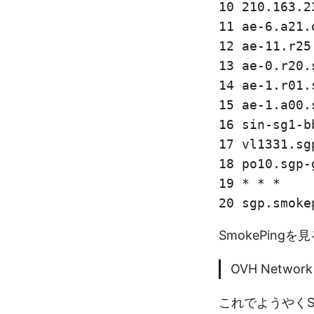
10 210.163.2
11 ae-6.a21.
12 ae-11.r25
13 ae-0.r20.
14 ae-1.r01.
15 ae-1.a00.
16 sin-sg1-b
17 vl1331.sg
18 po10.sgp-
19 * * *

20 sgp.smoke
SmokePin
OVH Network 
これでようやくS