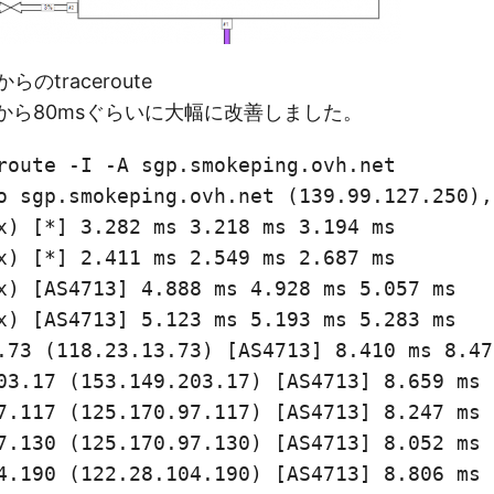
のtraceroute
s超から80msぐらいに大幅に改善しました。
route -I -A sgp.smokeping.ovh.net

o sgp.smokeping.ovh.net (139.99.127.250),
x) [*] 3.282 ms 3.218 ms 3.194 ms

x) [*] 2.411 ms 2.549 ms 2.687 ms

x) [AS4713] 4.888 ms 4.928 ms 5.057 ms

x) [AS4713] 5.123 ms 5.193 ms 5.283 ms

.73 (118.23.13.73) [AS4713] 8.410 ms 8.47
03.17 (153.149.203.17) [AS4713] 8.659 ms 
7.117 (125.170.97.117) [AS4713] 8.247 ms 
7.130 (125.170.97.130) [AS4713] 8.052 ms 
4.190 (122.28.104.190) [AS4713] 8.806 ms 