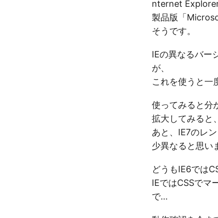
nternet Ex
製品版「Microso
そうです。
IEの異なるバージ
が、
これを使うと一
使ってみると分
拡大してみると
あと、IE7のレ
少異なると思い
どうもIE6では
IEではCSS
で…