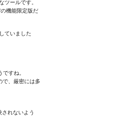
う便利なツールです。
iew"の機能限定版だ
利用していました
うですね。
なので、厳密には多
映されないよう