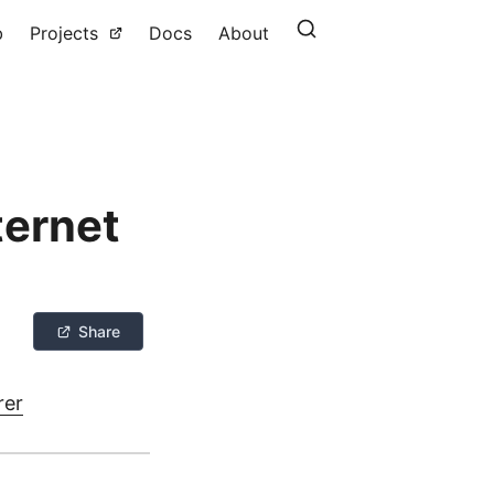
b
Projects
Docs
About
ternet
Share
rer