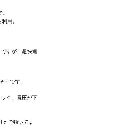
で。
0を利用。
）ですが、超快適
けそうです。
はクロック、電圧が下
Hｚで動いてま