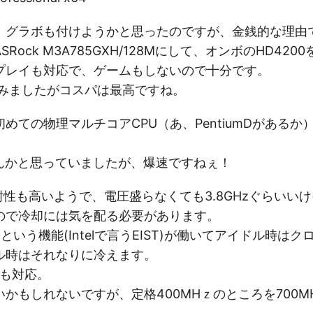
。グラボも付けようかと思ったのですが、金銭的な理由
Rock M3A785GXH/128Mにして、オンボのHD420
プレイも対応で、ゲームもしないので十分です。
組みましたがコスパは最高ですね。
めての物理マルチコアCPU（あ、PentiumDがあるか
もんかと思っていましたが、爆速ですねぇ！
耐性も高いようで、電圧盛らなくても3.8GHzぐらいい
いので冷却には気を配る必要があります。
uiet」という機能(Intelで言うEIST)が働いてアイドル時
ル時はそれなりに冷えます。
Cも対応。
かもしれないですが、定格400MHｚのところを700M