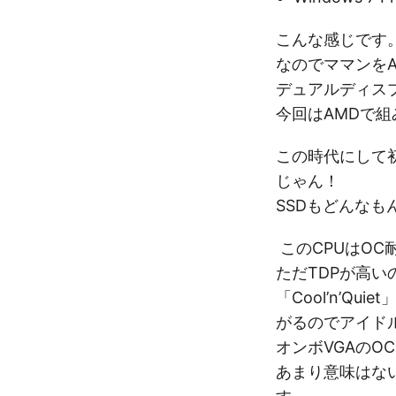
こんな感じです
なのでママンをAS
デュアルディス
今回はAMDで
この時代にして初
じゃん！
SSDもどんな
このCPUはOC
ただTDPが高
「Cool’n’Q
がるのでアイド
オンボVGAのO
あまり意味はない