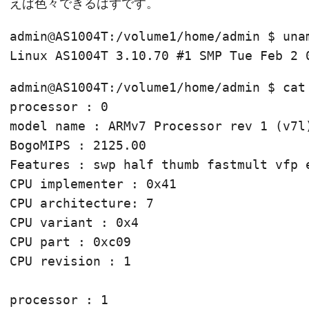
えば色々できるはずです。
admin@AS1004T:/volume1/home/admin $ unam
admin@AS1004T:/volume1/home/admin $ cat 
processor : 0

model name : ARMv7 Processor rev 1 (v7l)
BogoMIPS : 2125.00

Features : swp half thumb fastmult vfp e
CPU implementer : 0x41

CPU architecture: 7

CPU variant : 0x4

CPU part : 0xc09

CPU revision : 1

processor : 1
