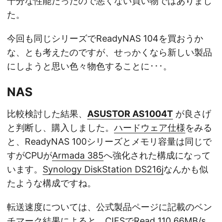
十分な性能だったので悪くない買い物ではありまし
た。
今回も同じシリーズでReadyNAS 104を買おうか
な、とも考えたのですが、せっかくなら新しい製品
にしようと思い色々物色することに･･･。
NAS
比較検討した結果、
ASUSTOR AS1004T
が良さげ
と判断し、購入しました。
ハードウェア仕様
をみる
と、ReadyNAS 100シリーズとメモリ容量は同じで
すがCPUが
Armada 385
へ強化された構成になって
います。
Synology DiskStation DS216j
なんかも似
たような構成ですね。
転送速度については、公式製品ページに記載のベン
チマーク結果によると、CIFSでRead 110.66MB/s,