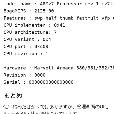
model name : ARMv7 Processor rev 1 (v7l)
BogoMIPS : 2125.00

Features : swp half thumb fastmult vfp e
CPU implementer : 0x41

CPU architecture: 7

CPU variant : 0x4

CPU part : 0xc09

CPU revision : 1

Hardware : Marvell Armada 380/381/382/38
Revision : 0000

まとめ
使い始めたばかりではありますが、管理画面のUIも
ReadyNASと比べ洗練されています。