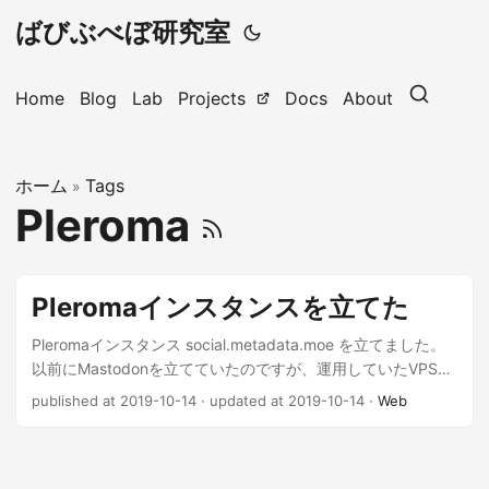
ばびぶべぼ研究室
Home
Blog
Lab
Projects
Docs
About
ホーム
Tags
»
Pleroma
Pleromaインスタンスを立てた
Pleromaインスタンス social.metadata.moe を立てました。
以前にMastodonを立てていたのですが、運用していたVPSの
プロバイダが消滅してしまい(=> HostMyBytes SSD VPS 6GB
published at 2019-10-14
·
updated at 2019-10-14
·
Web
VPS Special )、そのまま放置した状態でした。 やっぱり
Fediverseとの繋がりがほしいなぁ、という想いがあり、再度
お一人様インスタンスを立て直してみました。 ...