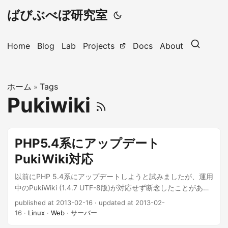
ばびぶべぼ研究室
Home
Blog
Lab
Projects
Docs
About
ホーム
Tags
»
Pukiwiki
PHP5.4系にアップデート
PukiWiki対応
以前にPHP 5.4系にアップデートしようと試みましたが、運用
中のPukiWiki (1.4.7 UTF-8版)が対応せず断念したことがあり
ました。 該当記事： サーバー保守 ・ PHP5.3へ結局後戻
published at 2013-02-16
·
updated at 2013-02-
り しかしながら、remiリポジトリも5.4系に移行したこともあ
16
·
Linux
·
Web
·
サーバー
り、重い腰を上げていざアップデートへ。 あと、