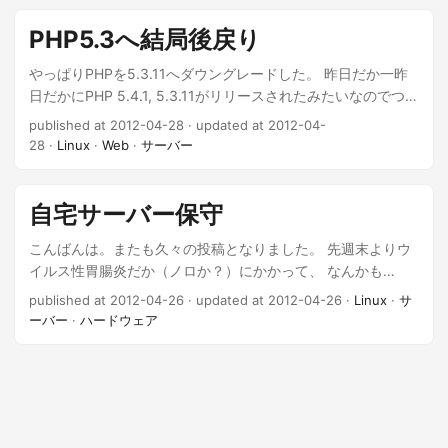
eAcceleratorがエラーで入らなかったのでAPCをインストー
ル。（⇒ 仮メモ: CentOS5でRemiのPHP5.4にupdateすると
PHP5.3へ結局後戻り
エラー） ...
やっぱりPHPを5.3.11へダウングレードした。 昨日だか一昨
日だかにPHP 5.4.1, 5.3.11がリリースされたみたいなのでつい
でというか。 バグフィックスが主みたいですけどね。 まぁ
published at 2012-04-28
·
updated at 2012-04-
PukiWikiの件もありますし、しばらくはこれでいきましょ
28
·
Linux
·
Web
·
サーバー
う。 ただ、別のWikiないし汎用CMSに乗り換えようかとも考
えています。 ...
自宅サーバー保守
こんばんは。またも久々の投稿となりました。 先週末よりウ
イルス性胃腸炎だか（ノロか？）にかかって、 なんかも
う・・・疲れました。 で、今日はサーバーを色々といじった
published at 2012-04-26
·
updated at 2012-04-26
·
Linux
·
サ
のでメモ。 まずはApacheとPHPのアップデート。 セキュリ
ーバー
·
ハードウェア
ティフィックスを含むので脆弱性を突いた攻撃を受けないよ
うに最新版にしないとね。 しかし、PHP 5.3.x系から5.4.xに
アップデートした関係でPukiwikiの動作に影響が出てしまいま
した。 ...