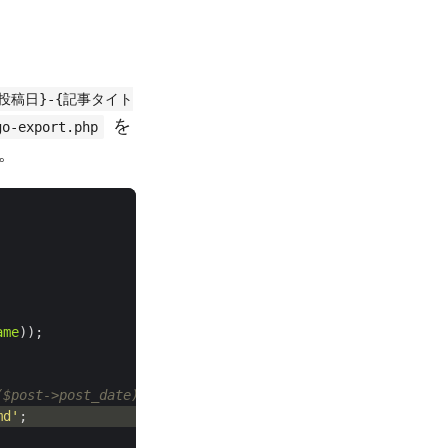
{投稿日}-{記事タイト
を
go-export.php
。
ame
));
md'
;