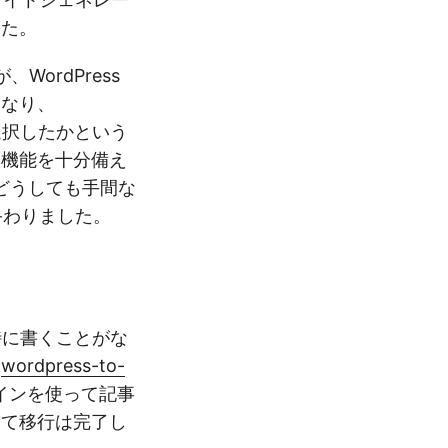
した。
WordPress
となり、
を選択したかという
る機能を十分備え
どうしても手間な
終わりました。
で特に書くことがな
、
wordpress-to-
インを使って記事
して移行は完了し