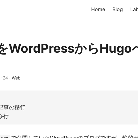
Home
Blog
La
WordPressからHug
1-24
·
Web
ss記事の移行
移行
で公開していたWordPressのブログですが、静