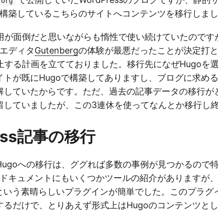
.org
構築しているこちらのサイトへコンテンツを移行しま
の運用が面倒だと思いながらも惰性で使い続けていたのですが、
たエディタ
Gutenberg
の体験が最悪だったことが決定打
sを廃止する計画を立てておりました。移行先になぜHugo
イトが既にHugoで構築してありますし、ブログに求め
解していたからです。ただ、過去の記事データの移行が
留していましたが、この3連休を使ってなんとか移行し
ress記事の移行
sからHugoへの移行は、ググれば多数の事例が見つかるの
oのドキュメントにもいくつかツールの紹介がありますが
という素晴らしいプラグインが簡単でした。このプラグ
するだけで、とりあえず形式上はHugoのコンテンツと