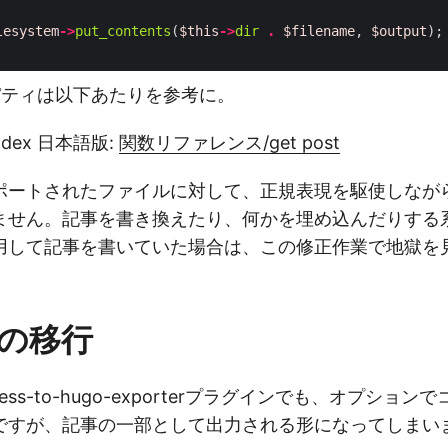
lesystem
->
put_contents
(
$this
->
dir
.
$filename
,
$output
);
ティは以下あたりを参考に。
Codex 日本語版:
関数リファレンス/get post
ポートされたファイルに対して、正規表現を駆使しなが
せん。記事を書き換えたり、何かを埋め込んだりする系のW
用して記事を書いていた場合は、この修正作業で地獄を
の移行
ress-to-hugo-exporterプラグインでも、オプショ
ですが、記事の一部として出力される形になってしまい