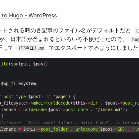
e to Hugo - WordPress
ートされる時の各記事のファイル名がデフォルトだと
が、日本語が含まれるといろいろ不便だったので、
hu
正して
でエクスポートするようにしました
{記事ID}.md
rite
(
$output
,
$post
)
$wp_filesystem
;
t_post_type
(
$post
)
==
'page'
)
{
p_filesystem
->
mkdir
(
urldecode
(
$this
->
dir
.
$post
->
post_n
ilename
=
urldecode
(
$post
->
post_name
.
'/index.md'
);
{
ilename
=
$this
->
post_folder
.
urldecode
(
$post
->
ID
)
.
'.