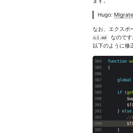
ます。
Hugo:
Migrat
なお、エクスポ
なのです
ル}.md
以下のように修
function
w
{
global
if
(
ge
$w
$f
}
else
$f
}