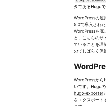
blog.babibubebo
タである
Hugo
で
WordPress
5.0で導入され
WordPres
と、こちらのサ
ていることを理
のでしばらく保
WordP
WordPres
いです。Hug
hugo-exporter
をエクスポート